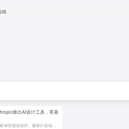
投稿
nthropic推出AI设计工具，零基
人工智能领域的竞争正从文本对话延伸至视觉创作。最新行业动态指出，AI公司Anthropic已正式推出一款名为Claude Design的实验性产品，旨在让非设计背景的用户仅通过文字描述，就能快速生成演...