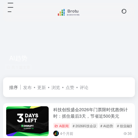
AI趋势
共 1 篇文章
排序
发布
更新
浏览
点赞
评论
科技创投盛会2026年门票限时优惠倒计
时：抓住最后3天，节省近500美元
Ai新闻
# 2026科技会议
# AI趋势
# 创业融资
4个月前
36