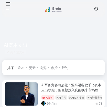
AI资本支出
共 1 篇文章
排序
发布
更新
浏览
点赞
评论
AI军备竞赛白热化：亚马逊谷歌千亿资本
支出领跑，但巨额投入真能换来市场胜
利？
Ai新闻
# AI芯片
# AI资本支出
# 云计算竞争格
6个月前
73