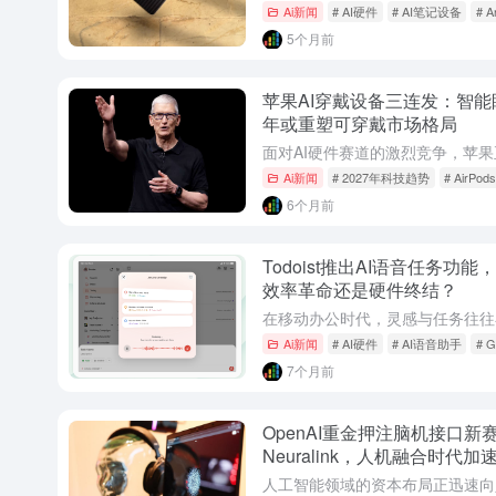
Ai新闻
# AI硬件
# AI笔记设备
# A
5个月前
苹果AI穿戴设备三连发：智能眼
年或重塑可穿戴市场格局
Ai新闻
# 2027年科技趋势
# AirPods
6个月前
Todoist推出AI语音任务
效率革命还是硬件终结？
Ai新闻
# AI硬件
# AI语音助手
# G
7个月前
OpenAI重金押注脑机接口
Neuralink，人机融合时代加