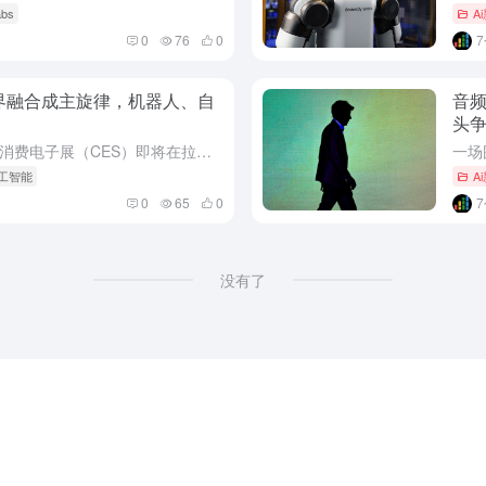
abs
A
0
76
0
理世界融合成主旋律，机器人、自
音频
头
全球科技界的年度风向标——国际消费电子展（CES）即将在拉斯维加斯拉开帷幕。尽管展会尚未正式开幕，但一股由人工智能（AI）驱动的、连接数字与物理世界的浪潮已提前席卷而来。市场消息显示，从智能家居到自动...
人工智能
A
0
65
0
没有了