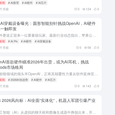
i新闻
# AI推理
# AI硬件
# AI芯片
5个月前
0
124
0
AI穿戴设备曝光：圆形智能别针挑战OpenAI，AI硬件
战一触即发
AI硬件赛道正迎来一位重量级玩家。最新行业动态指出，苹果公司正在秘密研发一款代号为“AI Pin”的可穿戴设备，其形态为一个可别在衣物上的圆形薄片，内置双摄像头与三麦克风阵列。此举被广泛解读为对Ope...
i新闻
# AI Pin
# AI硬件
# AI穿戴设备
7个月前
0
56
0
enAI首款硬件瞄准2026年出货，或为AI耳机，挑战
rPods市场格局
人工智能领域的领头羊OpenAI，正将其颠覆性力量从软件延伸至硬件。最新行业动态指出，该公司首款消费级硬件设备已锁定在2026年正式推向市场，而这款备受瞩目的产品，极有可能是一副具备强大本地AI处理能...
i新闻
# 2026科技趋势
# AI硬件
# AI芯片
7个月前
0
143
0
S 2026风向标：AI全面“实体化”，机器人军团引爆产业
命
当人工智能（AI）从虚拟的聊天框和图像生成器中挣脱出来，开始操控现实世界的机械臂、驱动汽车产线、甚至翩翩起舞时，一个全新的时代已然降临。在刚刚落幕的2026年国际消费电子展（CES）上，“实体化AI...