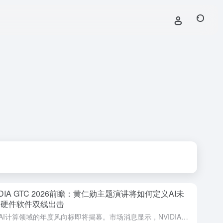
IDIA GTC 2026前瞻：黄仁勋主题演讲将如何定义AI未
？硬件软件双线出击
全球AI计算领域的年度风向标即将揭幕。市场消息显示，NVIDIA年度GPU技术大会（GTC）将于下周在美国圣何塞拉开帷幕，备受瞩目的首席执行官黄仁勋（Jensen Huang）主题演讲定于太平洋时间周...