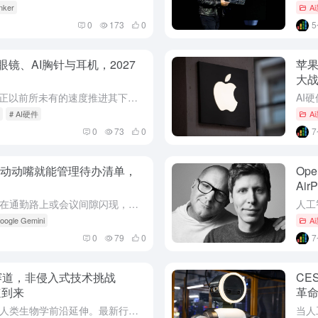
nker
A
0
173
0
镜、AI胸针与耳机，2027
苹果
大
面对AI硬件赛道的激烈竞争，苹果正以前所未有的速度推进其下一代可穿戴设备矩阵。最新行业动态指出，苹果正在加速开发三款独立的AI穿戴设备：一款代号为N50的智能眼镜、一个配备摄像头的AI胸针，以及集成新...
# AI硬件
A
0
73
0
功能，动动嘴就能管理待办清单，
Op
Ai
在移动办公时代，灵感与任务往往在通勤路上或会议间隙闪现，掏出手机打字记录却总显得笨拙而低效。如今，这一核心痛点迎来了软件层面的革新。最新行业动态指出，知名跨平台待办清单应用Todoist正式推出了一项...
oogle Gemini
A
0
79
0
新赛道，非侵入式技术挑战
CE
速到来
革
人工智能领域的资本布局正迅速向人类生物学前沿延伸。最新行业动态指出，人工智能巨头OpenAI已作为领投方，参与了一家专注于脑机接口 (Brain-Computer Interface, BCI)技术研...