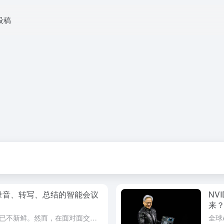
投稿
能录音、转写、总结的智能会议
NV
来
当在线会议成为常态，AI转录软件已不新鲜。然而，在面对面交流、头脑风暴或需要高度隐私的场合，物理形态的AI智能笔记设备正悄然成为专业人士的秘密武器。这些设备不仅解放了双手，更通过本地或云端AI处理，将...