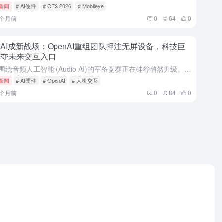
i新闻
# AI硬件
# CES 2026
# Mobileye
7个月前
0
64
0
AI成新战场：OpenAI重组团队押注无屏设备，科技巨
争夺未来交互入口
一场围绕音频人工智能 (Audio AI)的军备竞赛正在硅谷悄然升级。最新行业动态指出，人工智能领域的领军企业已悄然完成内部重组，将多个工程、产品和研究团队整合，目标直指下一代音频优先 (Audio...
i新闻
# AI硬件
# OpenAI
# 人机交互
7个月前
0
84
0