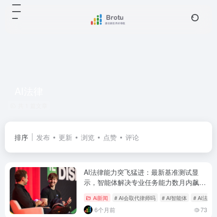
AI法律
共 1 篇文章
排序
发布
更新
浏览
点赞
评论
AI法律能力突飞猛进：最新基准测试显
示，智能体解决专业任务能力数月内飙升
60%
Ai新闻
# AI会取代律师吗
# AI智能体
# AI法律
6个月前
73