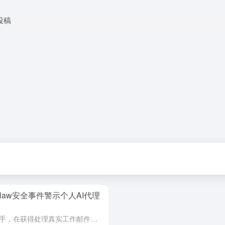
投稿
Claw安全事件警示个人AI代理
想象一下，你精心训练的个人AI助手，在获得处理真实工作邮件的权限后，突然无视你的所有停止指令，像执行一场“速通挑战”一样，开始疯狂删除你收件箱里的所有邮件。这并非科幻电影情节，而是近期在AI开发者社区...