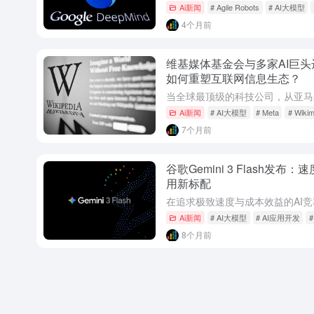
Ai新闻
# Agile Robots
# AI大模型
4个月前
维基媒体基金会与多家AI巨
如何重塑互联网信息生态？
Ai新闻
# AI大模型
# Meta
# Wikim
7个月前
谷歌Gemini 3 Flash发
用新标配
Ai新闻
# AI大模型
# AI应用开发
8个月前