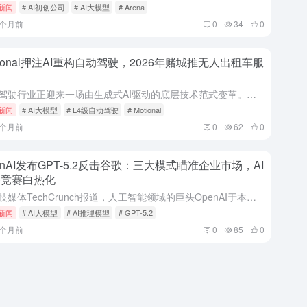
i新闻
# AI初创公司
# AI大模型
# Arena
5个月前
0
34
0
tional押注AI重构自动驾驶，2026年赌城推无人出租车服
自动驾驶行业正迎来一场由生成式AI驱动的底层技术范式变革。最新行业动态指出，由现代汽车集团支持的自动驾驶公司Motional已按下全面重启键，宣布将采用“AI优先”的全新架构重构其自动驾驶系统，并承诺...
i新闻
# AI大模型
# L4级自动驾驶
# Motional
7个月前
0
62
0
enAI发布GPT-5.2反击谷歌：三大模式瞄准企业市场，AI
备竞赛白热化
据科技媒体TechCrunch报道，人工智能领域的巨头OpenAI于本周四正式推出了其最新的前沿模型——GPT-5.2。此举被业界普遍解读为对竞争对手谷歌（Google）近期强势表现的直接回应。在经历...
i新闻
# AI大模型
# AI推理模型
# GPT-5.2
8个月前
0
85
0