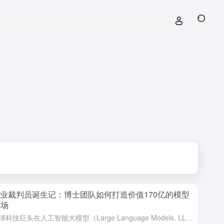
行业裁判员诞生记：博士团队如何打造价值170亿的模型
技场
当全球科技巨头在人工智能大模型（Large Language Models, LLMs）的赛道上疯狂竞速时，一个根本性问题浮出水面：究竟谁有资格为这些动辄千亿参数的‘数字大脑’打分排名？市场消息显示...