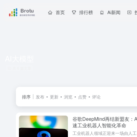
首页
排行榜
Ai新闻
AI大模型
共 6 篇文章
排序
发布
更新
浏览
点赞
评论
谷歌DeepMind再结新盟友：Ag
速工业机器人智能化革命