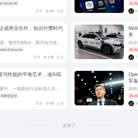
# Gemini AI
A
0
39
0
头达成商业合作，知识付费时代
Mo
务
当全球最顶级的科技公司，从亚马逊、微软到Meta，都开始为使用维基百科的内容而付费时，一个关于互联网知识共享与商业化的新叙事正在展开。最新行业动态指出，维基媒体基金会近期与多家领先的AI技术公司达成了...
edia Enterprise
A
0
108
0
布：速度与性能的平衡艺术，成AI应
Op
军
在追求极致速度与成本效益的AI竞赛中，一项新的行业标准正在被悄然改写。最新行业动态指出，谷歌已正式推出其新一代轻量级大模型Gemini 3 Flash，并已将其设置为旗下核心AI应用及搜索AI模式的默...
# AI模型定价
A
0
46
0
没有了