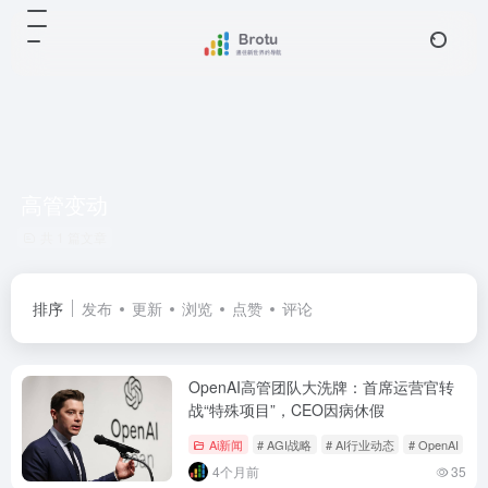
高管变动
共 1 篇文章
排序
发布
更新
浏览
点赞
评论
OpenAI高管团队大洗牌：首席运营官转
战“特殊项目”，CEO因病休假
Ai新闻
# AGI战略
# AI行业动态
# OpenAI
4个月前
35