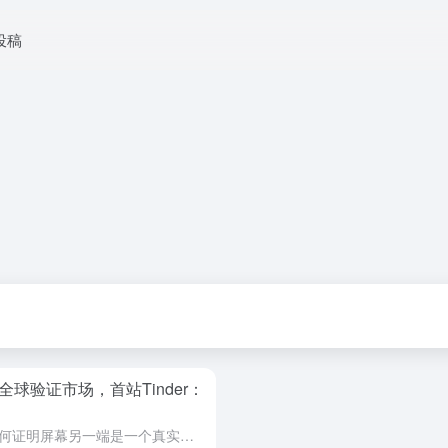
投稿
瞄准全球验证市场，首站Tinder：
在AI生成内容泛滥的数字世界，如何证明屏幕另一端是一个真实的人类，正成为平台和用户共同的核心痛点。最新行业动态指出，由Sam Altman支持的知名身份验证项目World，正将其“人类证明”技术大规模...