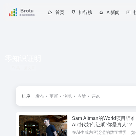
首页
排行榜
Ai新闻
零知识证明
共 1 篇文章
排序
发布
更新
浏览
点赞
评论
Sam Altman的World项目
AI时代如何证明“你是真人”？