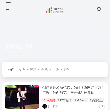
金融科技收购
共 1 篇文章
排序
发布
更新
浏览
点赞
评论
创作者经济新范式：为何顶级网红正抛弃
广告，转向巧克力与金融科技并购
Ai新闻
# DTC品牌
# MrBeast
# 内容创业
6个月前
71