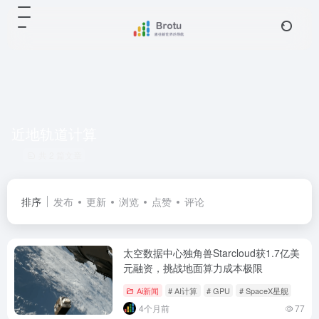
近地轨道计算
共 2 篇文章
排序
发布
更新
浏览
点赞
评论
太空数据中心独角兽Starcloud获1.7亿美
元融资，挑战地面算力成本极限
Ai新闻
# AI计算
# GPU
# SpaceX星舰
4个月前
77