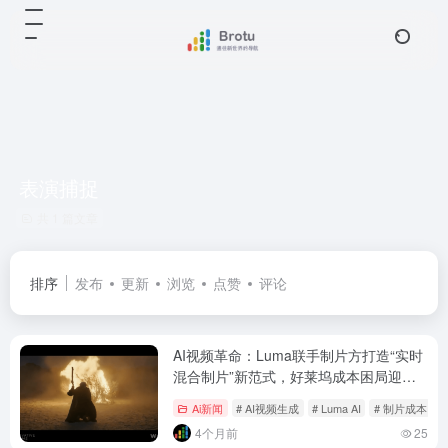
表演捕捉
共 1 篇文章
排序
发布
更新
浏览
点赞
评论
AI视频革命：Luma联手制片方打造“实时
混合制片”新范式，好莱坞成本困局迎来
破局点？
Ai新闻
# AI视频生成
# Luma AI
# 制片成本
4个月前
25