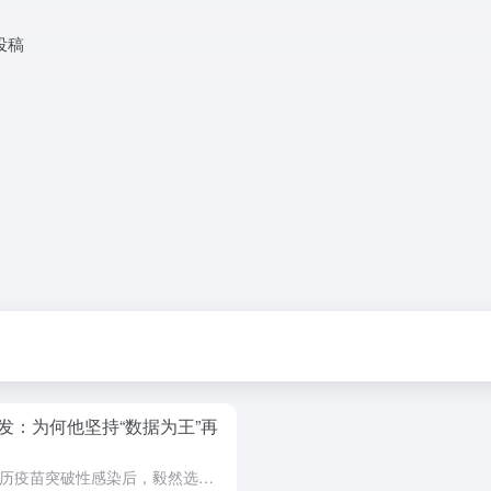
投稿
发：为何他坚持“数据为王”再
一位格莱美提名音乐人，在亲身经历疫苗突破性感染后，毅然选择了一条远比写张支票更艰难的道路：从零开始搭建一个靶向胰腺癌的药物研发平台。面对高达90%死亡率的疾病，他选择了一条非典型的创业路径——自筹资金...