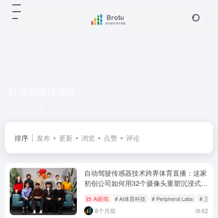
自动驾驶传感器
共 1 篇文章
排序
发布
更新
浏览
点赞
评论
自动驾驶传感器技术跨界体育直播：这家
初创公司如何用32个摄像头重塑沉浸式观
赛体验？
Ai新闻
# AI体育科技
# Peripheral Labs
# 三维
8个月前
62