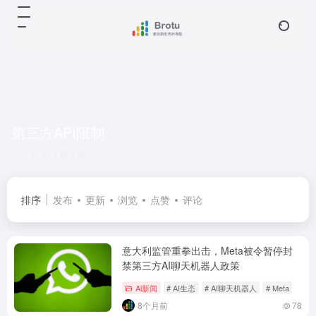
第三方API限制
共 1 篇文章
排序
发布
更新
浏览
点赞
评论
意大利监管重拳出击，Meta被令暂停封
禁第三方AI聊天机器人政策
Ai新闻
# AI生态
# AI聊天机器人
# Meta
8个月前
78