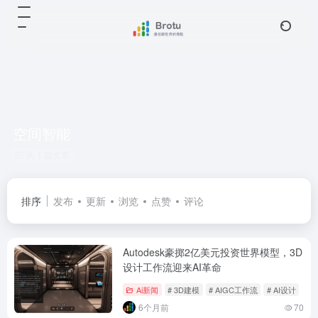
空间智能
共 1 篇文章
排序
发布
更新
浏览
点赞
评论
Autodesk豪掷2亿美元投资世界模型，3D
设计工作流迎来AI革命
Ai新闻
# 3D建模
# AIGC工作流
# AI设计
6个月前
70