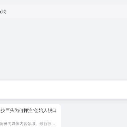
投稿
，科技巨头为何押注“创始人脱口
人工智能领域的领军企业正在将触角伸向媒体内容领域。最新行业动态指出，OpenAI已完成对一档在硅谷极具影响力的科技商业脱口秀TBPN的收购，这是该公司首次将一家媒体公司纳入麾下。此举被广泛解读为这家A...