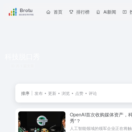
首页
排行榜
Ai新闻
科技脱口秀
共 1 篇文章
排序
发布
更新
浏览
点赞
评论
OpenAI首次收购媒体资产
秀”？