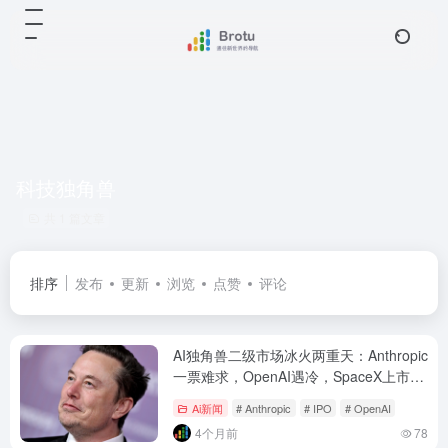
科技独角兽
共 1 篇文章
排序
发布
更新
浏览
点赞
评论
AI独角兽二级市场冰火两重天：Anthropic
一票难求，OpenAI遇冷，SpaceX上市或
吸干流动性
Ai新闻
# Anthropic
# IPO
# OpenAI
4个月前
78