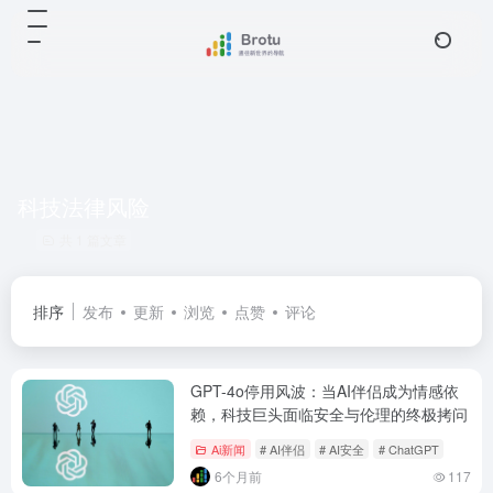
科技法律风险
共 1 篇文章
排序
发布
更新
浏览
点赞
评论
GPT-4o停用风波：当AI伴侣成为情感依
赖，科技巨头面临安全与伦理的终极拷问
Ai新闻
# AI伴侣
# AI安全
# ChatGPT
6个月前
117