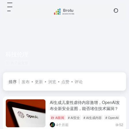
科技伦理
共 7 篇文章
排序
发布
更新
浏览
点赞
评论
AI生成儿童性虐待内容激增，OpenAI发
布全新安全蓝图，能否堵住技术漏洞？
Ai新闻
# AI安全
# AI生成内容
# OpenAI
4个月前
52