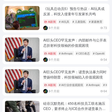
《玩具总动员5》预告引热议：AI玩具成
反派，科技入侵童年引发家长共鸣
Ai新闻
# AI玩具
# 儿童隐私
# 家庭教育
6个月前
73
AI巨头CEO罕见发声：内部邮件与公开表
态折射科技领袖的价值观困境
Ai新闻
# Anthropic
# CEO表态
# OpenAI
6个月前
54
AI巨头CEO罕见发声：谴责执法暴力同时
赞扬特朗普，科技领袖陷入价值观困境
Ai新闻
# AI行业价值观困境
# Anthropic
# ICE
6个月前
64
硅谷沉默危机：450名科技员工联名施压
CEO，要求终止与ICE合作并谴责暴力执