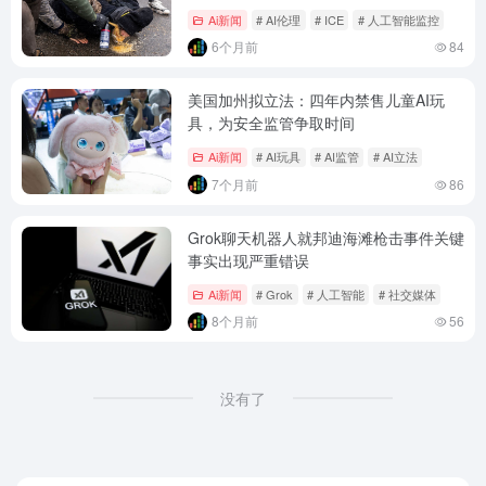
法
Ai新闻
# AI伦理
# ICE
# 人工智能监控
6个月前
84
美国加州拟立法：四年内禁售儿童AI玩
具，为安全监管争取时间
Ai新闻
# AI玩具
# AI监管
# AI立法
7个月前
86
Grok聊天机器人就邦迪海滩枪击事件关键
事实出现严重错误
Ai新闻
# Grok
# 人工智能
# 社交媒体
8个月前
56
没有了