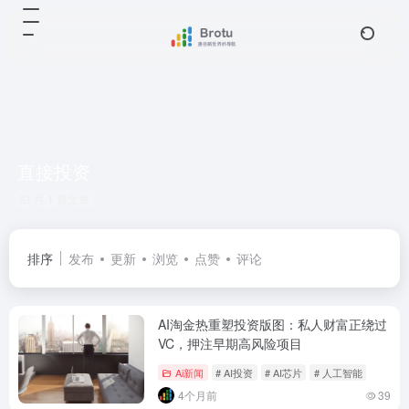
直接投资
共 1 篇文章
排序
发布
更新
浏览
点赞
评论
AI淘金热重塑投资版图：私人财富正绕过
VC，押注早期高风险项目
Ai新闻
# AI投资
# AI芯片
# 人工智能
4个月前
39