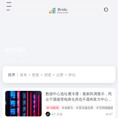
电力消耗
共 1 篇文章
排序
发布
更新
浏览
点赞
评论
数据中心选址遭冷遇：最新民调显示，民
众宁愿接受电商仓库也不愿AI算力中心建
在家门口
Ai新闻
# AI算力
# 亚马逊仓库
# 可持续能源
4个月前
47