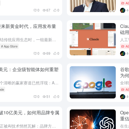
A
0
67
0
re迎来新黄金时代，应用发布量
Cl
础
当业界还在争论人工智能是否会终结传统应用生态时，一组最新数据给出了截然相反的答案。市场消息显示，全球两大主流应用商店在2026年第一季度迎来了应用发布量的爆炸式增长，同比增长高达60%。其中，iOS平...
# App Store
A
0
69
0
50亿美元：企业级智能体如何重塑
谷歌
为
生成式AI浪潮席卷全球三年后，一个清晰的赢家赛道已然浮现：AI辅助编程。当众多科技巨头和初创公司仍在探索商业化路径时，企业级AI编码工具已悄然成为资本竞逐的焦点。最新市场动态显示，一家名为Factor...
ude
A
0
51
0
破10亿美元，如何用品牌专属
Op
重
在营销领域，一个长期存在的痛点正被AI技术悄然瓦解：品牌方无需庞大的设计团队，也能批量产出符合品牌调性的高质量广告素材。最新行业动态指出，一家专注于AI营销自动化的初创公司，凭借其独特的品牌专属AI模...