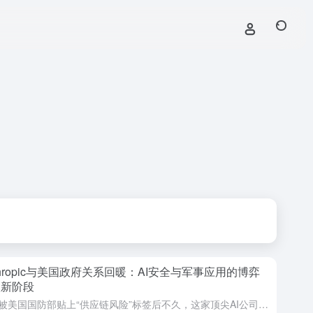
thropic与美国政府关系回暖：AI安全与军事应用的博弈
入新阶段
就在被美国国防部贴上“供应链风险”标签后不久，这家顶尖AI公司的创始人却与白宫高层进行了一场“富有成效”的会面。市场消息显示，Anthropic与美国政府之间紧张的关系正在出现微妙变化，双方正就人工智...