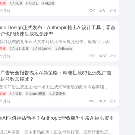
i新闻
# AI伦理
# AI安全
# AI治理
4个月前
0
81
0
aude Design正式发布：Anthropic推出AI设计工具，零基
用户也能快速生成视觉原型
人工智能领域的竞争正从文本对话延伸至视觉创作。最新行业动态指出，AI公司Anthropic已正式推出一款名为Claude Design的实验性产品，旨在让非设计背景的用户仅通过文字描述，就能快速生成演...
i新闻
# AI设计工具
# AI辅助创作
# Anthropic
4个月前
0
87
0
广告安全报告揭示AI新策略：精准拦截83亿违规广告，
何封号数却锐减？
全球数字广告生态正面临一场由生成式AI驱动的欺诈内容海啸，而平台方的防御策略也迎来了根本性转变。最新行业动态指出，2025年，一家科技巨头在全球范围内拦截了创纪录的83亿条违规广告，较前一年激增超过6...
i新闻
# AI审核
# Gemini模型
# 品牌安全
4个月前
0
31
0
enAI估值神话动摇？Anthropic营收飙升引发AI巨头资本
估
在生成式AI赛道，资本市场的风向正在悄然转变。最新行业动态指出，随着竞争对手Anthropic的营收以惊人速度增长，部分投资者开始重新审视行业领头羊OpenAI高达8520亿美元的估值逻辑。市场消息显...