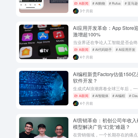
Ai新闻
# AI购物
# Rufus
# 亚马逊
3个月前
AI应用开发革命：App Sto
激增超100%
Ai新闻
# AI代码助手
# AI应用开发
4个月前
AI编程新贵Factory估值1
软件开发？
Ai新闻
# AI智能体
# AI编程
# Cla
4个月前
AI营销革命：初创公司年收入
模型解决广告“幻觉”难题？