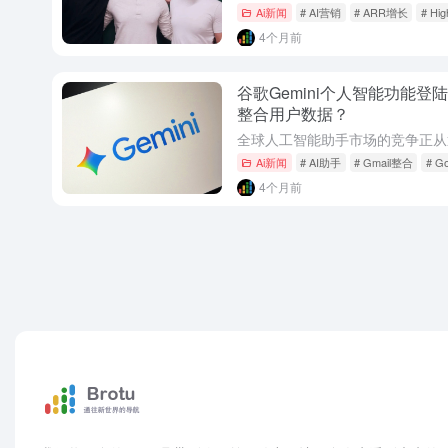
Ai新闻
# AI营销
# ARR增长
# Hig
4个月前
谷歌Gemini个人智能功能登
整合用户数据？
Ai新闻
# AI助手
# Gmail整合
# G
4个月前