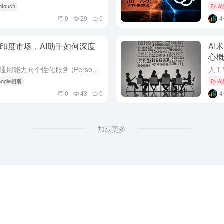
htouch
A
0
29
0
陆印度市场，AI助手如何深度
AI
心
全球人工智能助手市场的竞争正从通用能力向个性化服务 (Personalized Service) 纵深发展。最新行业动态指出，谷歌旗下的人工智能助手Gemini，其核心的“个人智能”功能已正式面向印度...
oogle相册
A
0
43
0
加载更多