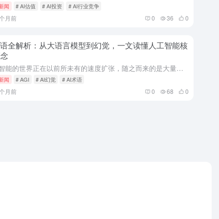
i新闻
# AI估值
# AI投资
# AI行业竞争
4个月前
0
36
0
术语全解析：从大语言模型到幻觉，一文读懂人工智能核
概念
人工智能的世界正在以前所未有的速度扩张，随之而来的是大量令人眼花缭乱的专业术语。无论是AGI（通用人工智能）的宏伟愿景，还是AI Agent（智能体）的落地应用，理解这些核心概念已成为从业者、投资者乃...
i新闻
# AGI
# AI幻觉
# AI术语
4个月前
0
68
0