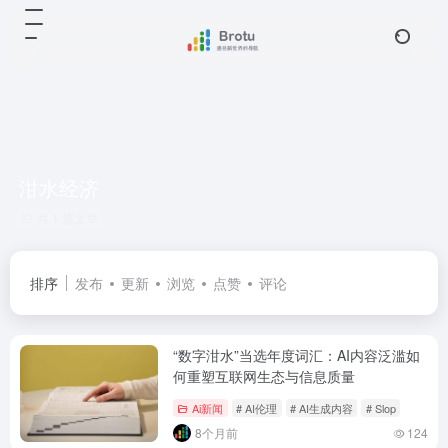
泔水经济
共 1 篇文章
排序
发布
更新
浏览
点赞
评论
“数字泔水”当选年度词汇：AI内容泛滥如
何重塑互联网生态与信息质量
Ai新闻
# AI伦理
# AI生成内容
# Slop
8个月前
124