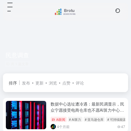
民意调查
共 1 篇文章
排序
发布
更新
浏览
点赞
评论
数据中心选址遭冷遇：最新民调显示，民
众宁愿接受电商仓库也不愿AI算力中心建
在家门口
Ai新闻
# AI算力
# 亚马逊仓库
# 可持续能源
4个月前
47