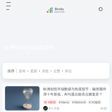
欧洲初创企业融资趋势
共 1 篇文章
排序
发布
更新
浏览
点赞
评论
欧洲创投市场数据与热度脱节：融资额停
滞十年新低，AI与退出能否点燃复苏？
Ai新闻
# Klarna
# Mistral AI
# VC融资
8个月前
62