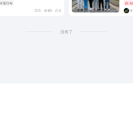
# 医疗AI
A
0
80
0
没有了