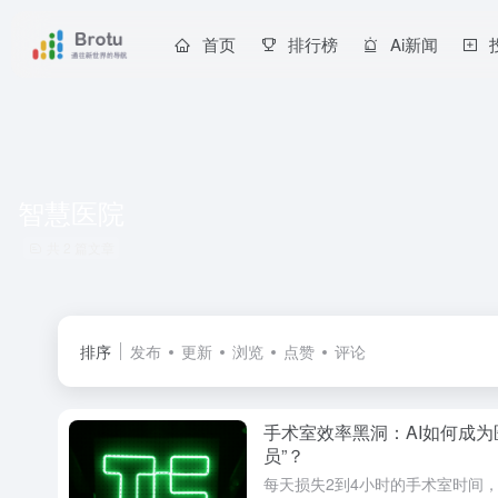
首页
排行榜
Ai新闻
智慧医院
共 2 篇文章
排序
发布
更新
浏览
点赞
评论
手术室效率黑洞：AI如何成为
员”？