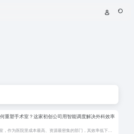
如何重塑手术室？这家初创公司用智能调度解决外科效率
点
手术室，作为医院里成本最高、资源最密集的部门，其效率低下却是一个全球性的行业顽疾。空置的手术间、临时取消的手术、混乱的器械物流，每一天都在吞噬着宝贵的医疗资源和医院收入。如今，一家初创公司正试图用人工...