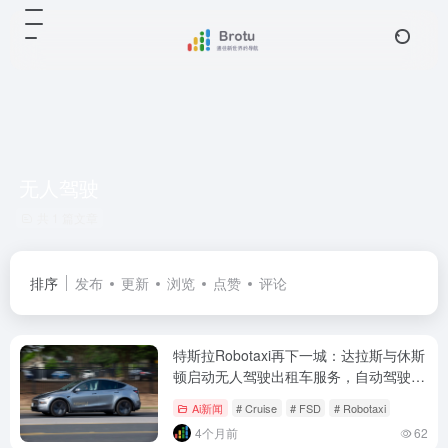
无人驾驶
共 1 篇文章
排序
发布
更新
浏览
点赞
评论
特斯拉Robotaxi再下一城：达拉斯与休斯
顿启动无人驾驶出租车服务，自动驾驶商
业化加速
Ai新闻
# Cruise
# FSD
# Robotaxi
4个月前
62