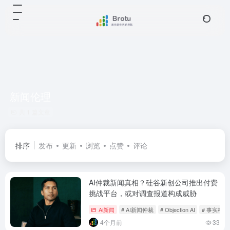
新闻伦理
共 1 篇文章
排序
发布
更新
浏览
点赞
评论
AI仲裁新闻真相？硅谷新创公司推出付费
挑战平台，或对调查报道构成威胁
Ai新闻
# AI新闻仲裁
# Objection AI
# 事实核
4个月前
33