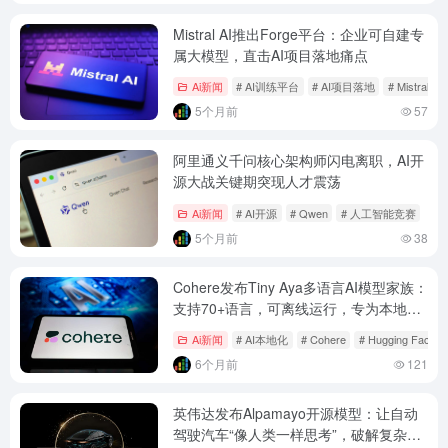
Mistral AI推出Forge平台：企业可自建专
属大模型，直击AI项目落地痛点
Ai新闻
# AI训练平台
# AI项目落地
# Mistral AI
5个月前
57
阿里通义千问核心架构师闪电离职，AI开
源大战关键期突现人才震荡
Ai新闻
# AI开源
# Qwen
# 人工智能竞赛
5个月前
38
Cohere发布Tiny Aya多语言AI模型家族：
支持70+语言，可离线运行，专为本地化
应用设计
Ai新闻
# AI本地化
# Cohere
# Hugging Face
6个月前
121
英伟达发布Alpamayo开源模型：让自动
驾驶汽车“像人类一样思考”，破解复杂路