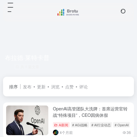
布拉德·莱特卡普
共 1 篇文章
排序
发布
更新
浏览
点赞
评论
OpenAI高管团队大洗牌：首席运营官转
战“特殊项目”，CEO因病休假
Ai新闻
# AGI战略
# AI行业动态
# OpenAI
4个月前
36