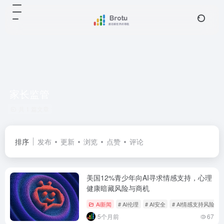
家长监管
共 1 篇文章
排序
发布
更新
浏览
点赞
评论
美国12%青少年向AI寻求情感支持，心理
健康暗藏风险与商机
Ai新闻
# AI伦理
# AI安全
# AI情感支持风险
5个月前
67