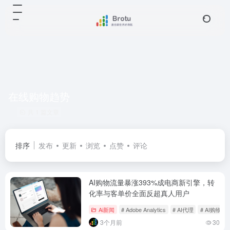
在线购物趋势
共 1 篇文章
排序
发布
更新
浏览
点赞
评论
AI购物流量暴涨393%成电商新引擎，转
化率与客单价全面反超真人用户
Ai新闻
# Adobe Analytics
# AI代理
# AI购物
3个月前
30