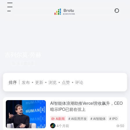
吉列尔莫·劳赫
共 1 篇文章
排序
发布
更新
浏览
点赞
评论
AI智能体浪潮助推Vercel营收飙升，CEO
暗示IPO已箭在弦上
Ai新闻
# AI应用开发
# AI智能体
# IPO
4个月前
50