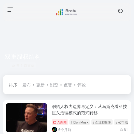
双重股权结构
共 1 篇文章
排序
发布
更新
浏览
点赞
评论
创始人权力边界再定义：从马斯克看科技
巨头治理模式的范式转移
Ai新闻
# Elon Musk
# 企业控制权
# 公司治理
6个月前
61