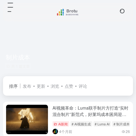
制片成本
共 1 篇文章
排序
发布
更新
浏览
点赞
评论
AI视频革命：Luma联手制片方打造“实时
混合制片”新范式，好莱坞成本困局迎来
破局点？
Ai新闻
# AI视频生成
# Luma AI
# 制片成本
4个月前
26