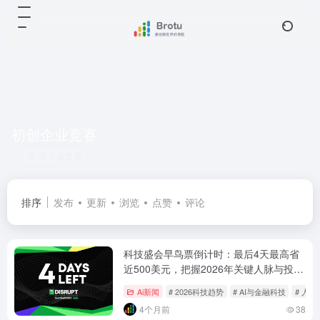
初创企业竞赛
共 1 篇文章
排序
发布
更新
浏览
点赞
评论
科技盛会早鸟票倒计时：最后4天最高省
近500美元，把握2026年关键人脉与投资
机遇
Ai新闻
# 2026科技趋势
# AI与金融科技
# 人
4个月前
38