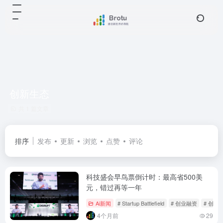
创新生态
共 1 篇文章
排序
发布
更新
浏览
点赞
评论
科技盛会早鸟票倒计时：最高省500美
元，错过再等一年
Ai新闻
# Startup Battlefield
# 创业融资
# 创新
4个月前
29