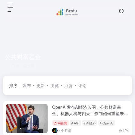
公共财富基金
共 1 篇文章
排序
发布
更新
浏览
点赞
评论
OpenAI发布AI经济蓝图：公共财富基
金、机器人税与四天工作制如何重塑未来
社会
Ai新闻
# AGI
# AI经济
# OpenAI
4个月前
124