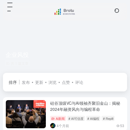
企业风投
共 1 篇文章
排序
发布
更新
浏览
点赞
评论
硅谷顶级VC与AI领袖齐聚旧金山：揭秘
2024年融资风向与编程革命
Ai新闻
# AI可信度
# AI编程
# Replit
4个月前
53