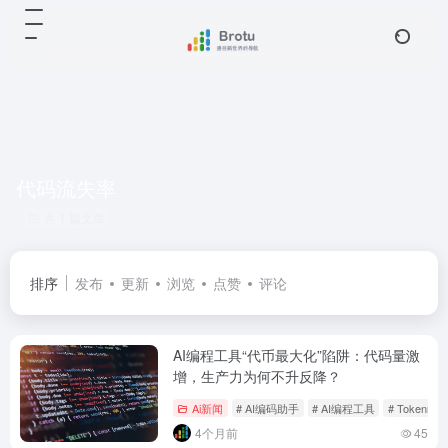
代码流失率
共 1 篇文章
排序
发布
更新
浏览
点赞
评论
AI编程工具“代币最大化”陷阱：代码量激
增，生产力为何不升反降？
Ai新闻
# AI编码助手
# AI编程工具
# Tokenmax
4个月前
45