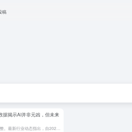
投稿
In数据揭示AI并非元凶，但未来
全球就业市场正经历一场深刻的调整。最新行业动态指出，自2022年以来，全球范围内的招聘活动已出现约20%的显著下滑。这一数据引发了广泛讨论：人工智能 (Artificial Intelligence...