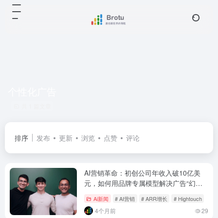
个性化广告
共 1 篇文章
排序
发布
更新
浏览
点赞
评论
AI营销革命：初创公司年收入破10亿美
元，如何用品牌专属模型解决广告“幻觉”
难题？
Ai新闻
# AI营销
# ARR增长
# Hightouch
4个月前
29